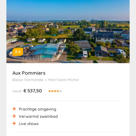
8.6
Aux Pommiers
Basse-Normandie
»
Mont Saint-Michel
€
537,50
Vanaf





Prachtige omgeving
Verwarmd zwembad
Live shows