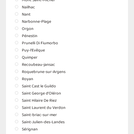
Nailhac
Nant
Narbonne-Plage
Orgon
Pénestin
Prunelli Di Fiumorbo
Puy-l'Evêque
Quimper
Recoubeau-jansac
Roquebrune-sur-Argens
Royan
Saint Cast le Guildo
Saint George d'Oléron
Saint Hilaire De Riez
Saint Laurent du Verdon
Saint-briac-sur-mer
Saint-Julien-des-Landes
Sérignan