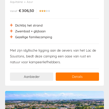
Aquitaine
»
Azur
€
306,50
Vanaf





Dichtbij het strand
Zwembad + glijbaan
Gezellige familiecamping
Met zijn idyllische ligging aan de oevers van het Lac de
Soustons, biedt deze camping een oase van rust en
natuur voor kampeerliefhebbers.
Aanbieder
Details