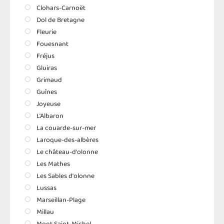
Clohars-Carnoët
Dol de Bretagne
Fleurie
Fouesnant
Fréjus
Gluiras
Grimaud
Guînes
Joyeuse
L'Albaron
La couarde-sur-mer
Laroque-des-albères
Le château-d'olonne
Les Mathes
Les Sables d'olonne
Lussas
Marseillan-Plage
Millau
Mont Saint-Michel