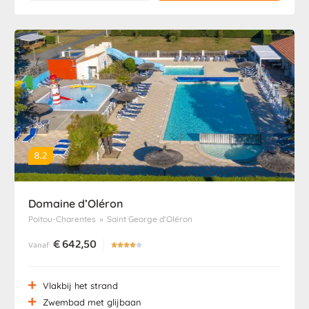
8.2
Domaine d’Oléron
Poitou-Charentes
»
Saint George d’Oléron
€
642,50
Vanaf





Vlakbij het strand
Zwembad met glijbaan