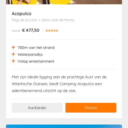
Acapulco
Pays de la Loire
»
Saint Jean de Monts
€
477,50
Vanaf





700m van het strand
Waterparadijs
Volop entertainment
Met zijn ideale ligging aan de prachtige kust van de
Atlantische Oceaan, biedt Camping Acapulco een
adembenemend uitzicht op de zee.
Aanbieder
Details