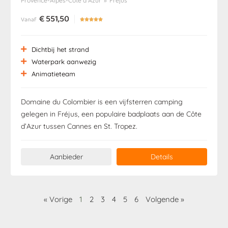
Provence-Alpes-Côte d’Azur
»
Fréjus
€
551,50
Vanaf





Dichtbij het strand
Waterpark aanwezig
Animatieteam
Domaine du Colombier is een vijfsterren camping
gelegen in Fréjus, een populaire badplaats aan de Côte
d’Azur tussen Cannes en St. Tropez.
Aanbieder
Details
« Vorige
1
2
3
4
5
6
Volgende »