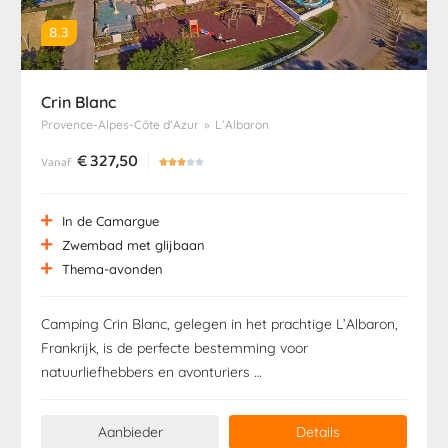
8.3
Crin Blanc
Provence-Alpes-Côte d’Azur
»
L’Albaron
€
327,50
Vanaf





In de Camargue
Zwembad met glijbaan
Thema-avonden
Camping Crin Blanc, gelegen in het prachtige L’Albaron,
Frankrijk, is de perfecte bestemming voor
natuurliefhebbers en avonturiers …
Aanbieder
Details