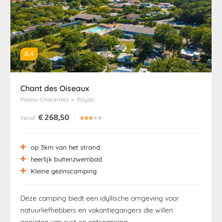
8.4
Chant des Oiseaux
Poitou-Charentes
»
Royan
€
268,50
Vanaf





op 3km van het strand
heerlijk buitenzwembad
Kleine gezinscamping
Deze camping biedt een idyllische omgeving voor
natuurliefhebbers en vakantiegangers die willen
genieten van rust en ontspanning