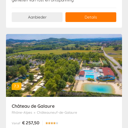
Aanbieder
Details
7.3
Château de Galaure
Rhône-Alpes
»
Châteauneuf-de-Galaure
€
257,50
Vanaf




