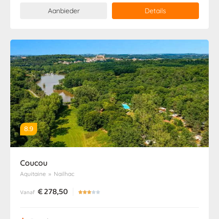
Aanbieder
Details
8.9
Coucou
Aquitaine
»
Nailhac
€
278,50
Vanaf




