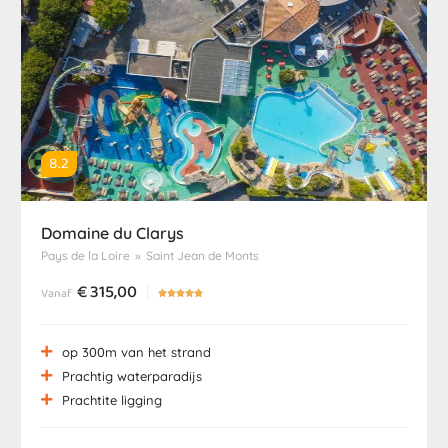
8.2
Domaine du Clarys
Pays de la Loire
»
Saint Jean de Monts
€
315,00
Vanaf





op 300m van het strand
Prachtig waterparadijs
Prachtite ligging