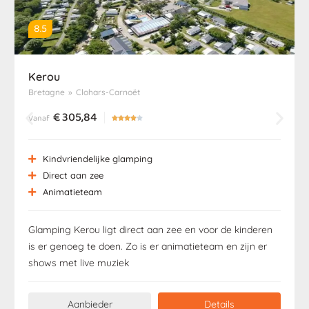
8.5
Kerou
Bretagne
»
Clohars-Carnoët
€
305,84
Vanaf





Kindvriendelijke glamping
Direct aan zee
Animatieteam
Glamping Kerou ligt direct aan zee en voor de kinderen
is er genoeg te doen. Zo is er animatieteam en zijn er
shows met live muziek
Aanbieder
Details