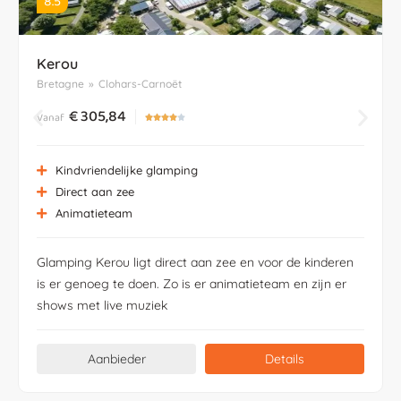
8.5
Kerou
Bretagne
»
Clohars-Carnoët
€
305,84
Vanaf





Kindvriendelijke glamping
Direct aan zee
Animatieteam
Glamping Kerou ligt direct aan zee en voor de kinderen
is er genoeg te doen. Zo is er animatieteam en zijn er
shows met live muziek
Aanbieder
Details