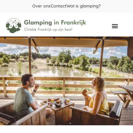
Over ons
Contact
Wat is glamping?
Populaire gebieden