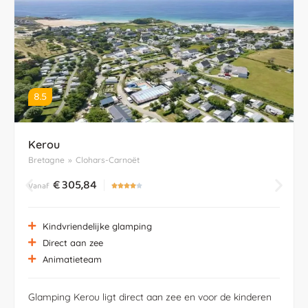
8.5
Kerou
Bretagne
»
Clohars-Carnoët
€
305,84
Vanaf





Kindvriendelijke glamping
Direct aan zee
Animatieteam
Glamping Kerou ligt direct aan zee en voor de kinderen