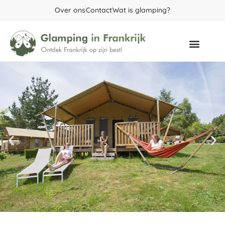
Over ons
Contact
Wat is glamping?
Populaire gebieden