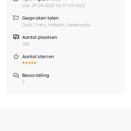
Van 29-04-2023 Tot 17-09-2023
Gesproken talen
Duits, Frans, Italiaans, Nederlands
Aantal plaatsen
780
Aantal sterren





Beoordeling
7