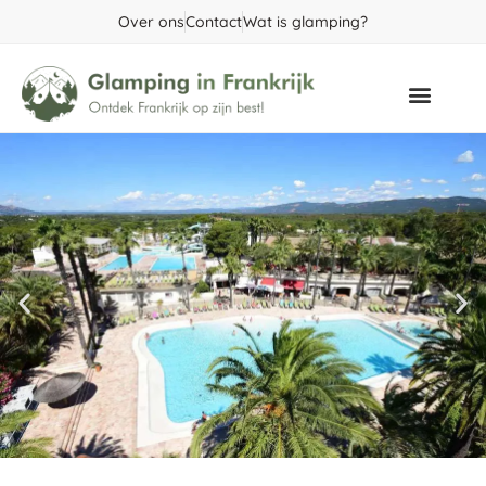
Over ons
Contact
Wat is glamping?
Populaire gebieden