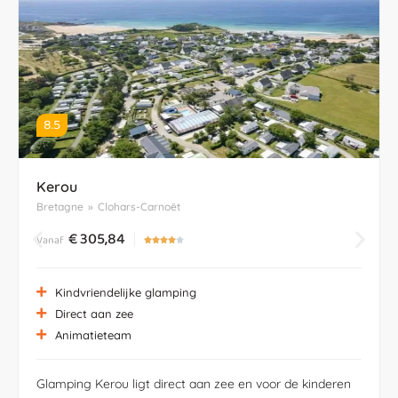
8.5
Kerou
Bretagne
»
Clohars-Carnoët
€
305,84
Vanaf





Kindvriendelijke glamping
Direct aan zee
Animatieteam
Glamping Kerou ligt direct aan zee en voor de kinderen