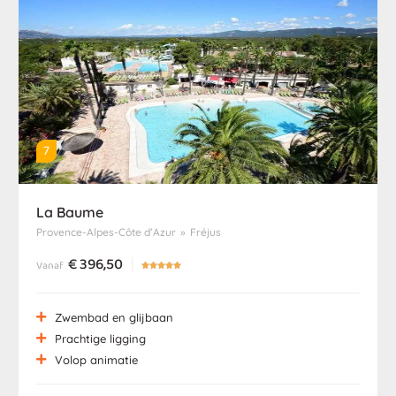
7
La Baume
Provence-Alpes-Côte d’Azur
»
Fréjus
€
396,50
Vanaf





Zwembad en glijbaan
Prachtige ligging
Volop animatie