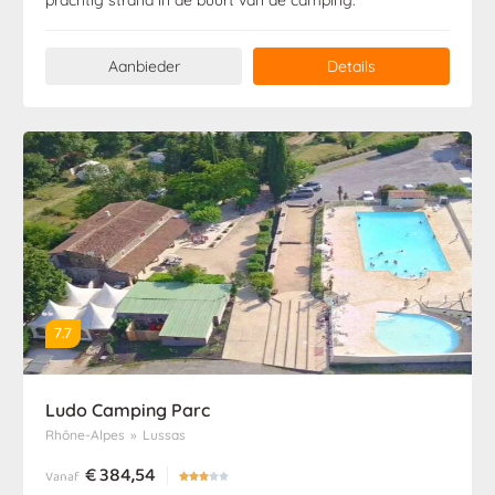
Aanbieder
Details
7.7
Ludo Camping Parc
Rhône-Alpes
»
Lussas
€
384,54
Vanaf




