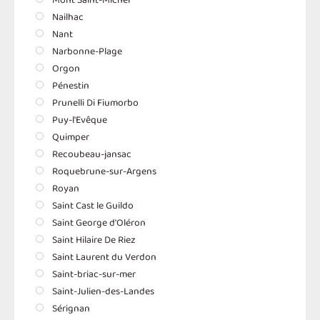
Nailhac
Nant
Narbonne-Plage
Orgon
Pénestin
Prunelli Di Fiumorbo
Puy-l'Evêque
Quimper
Recoubeau-jansac
Roquebrune-sur-Argens
Royan
Saint Cast le Guildo
Saint George d'Oléron
Saint Hilaire De Riez
Saint Laurent du Verdon
Saint-briac-sur-mer
Saint-Julien-des-Landes
Sérignan