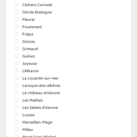
Clohars-Carnoët
Dol de Bretagne
Fleurie
Fouesnant
Fréjus
Gluiras
Grimaud
Guînes
Joyeuse
L'Albaron
La couarde-sur-mer
Laroque-des-albères
Le château-d'olonne
Les Mathes
Les Sables d'olonne
Lussas
Marseillan-Plage
Millau
Mont Saint-Michel