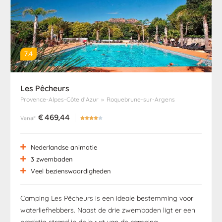
7.4
Les Pêcheurs
Provence-Alpes-Côte d’Azur
»
Roquebrune-sur-Argens
€
469,44
Vanaf





Nederlandse animatie
3 zwembaden
Veel bezienswaardigheden
Camping Les Pêcheurs is een ideale bestemming voor
waterliefhebbers. Naast de drie zwembaden ligt er een
prachtig strand in de buurt van de camping.