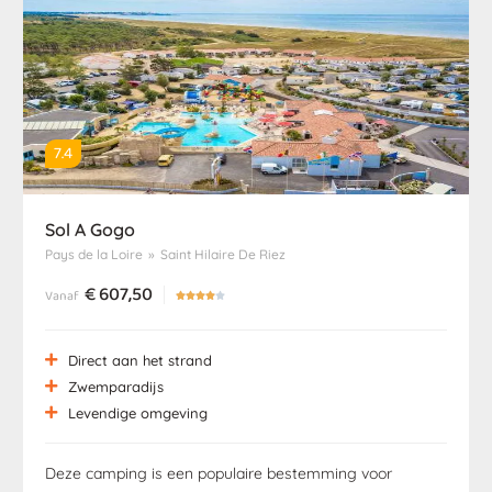
7.4
Sol A Gogo
Pays de la Loire
»
Saint Hilaire De Riez
€
607,50
Vanaf





Direct aan het strand
Zwemparadijs
Levendige omgeving
Deze camping is een populaire bestemming voor