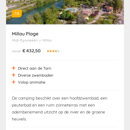
7.8
Millau Plage
Midi-Pyreneeën
»
Millau
€
432,50
Vanaf





Direct aan de Tarn
Diverse zwembaden
Volop animatie
De camping beschikt over een hoofdzwembad, een
peuterbad en een ruim zonneterras met een
adembenemend uitzicht op de rivier en de groene
heuvels.