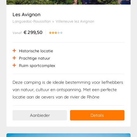
Les Avignon
Languedoc-Roussillon
»
Villeneuve lez Avignon
€
299,50
Vanaf





Historische locatie
Prachtige natuur
Ruim sportcomplex
Deze camping is de ideale bestemming voor liefhebbers
van natuur, cultuur en ontspanning. Met een perfecte
locatie aan de oevers van de rivier de Rhône
Aanbieder
Details