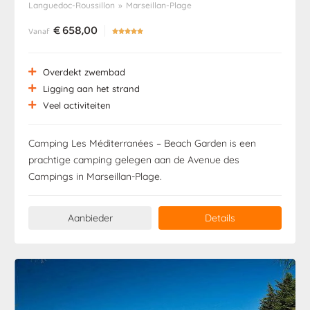
Languedoc-Roussillon
»
Marseillan-Plage
€
658,00
Vanaf





Overdekt zwembad
Ligging aan het strand
Veel activiteiten
Camping Les Méditerranées – Beach Garden is een
prachtige camping gelegen aan de Avenue des
Campings in Marseillan-Plage.
Aanbieder
Details