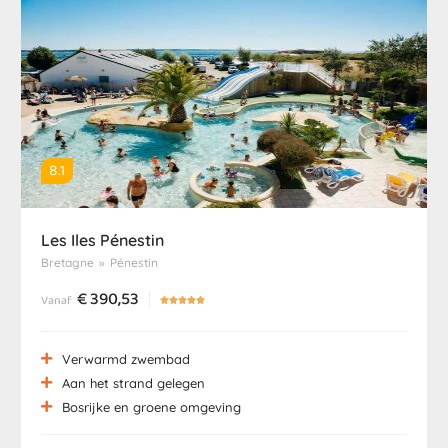
8.1
Les Iles Pénestin
Bretagne
»
Pénestin
€
390,53
Vanaf





Verwarmd zwembad
Aan het strand gelegen
Bosrijke en groene omgeving