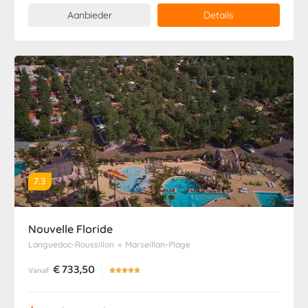
Aanbieder
Details
7.3
Nouvelle Floride
Languedoc-Roussillon
»
Marseillan-Plage
€
733,50
Vanaf




