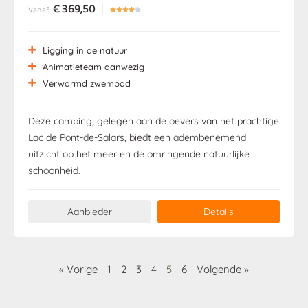
€
369,50
Vanaf





Ligging in de natuur
Animatieteam aanwezig
Verwarmd zwembad
Deze camping, gelegen aan de oevers van het prachtige
Lac de Pont-de-Salars, biedt een adembenemend
uitzicht op het meer en de omringende natuurlijke
schoonheid.
Aanbieder
Details
« Vorige
1
2
3
4
5
6
Volgende »