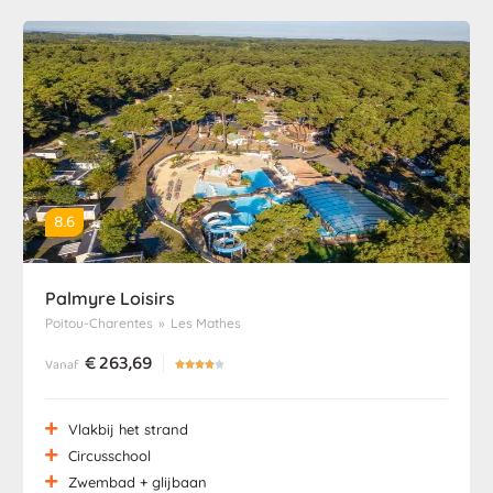
8.6
Palmyre Loisirs
Poitou-Charentes
»
Les Mathes
€
263,69
Vanaf





Vlakbij het strand
Circusschool
Zwembad + glijbaan