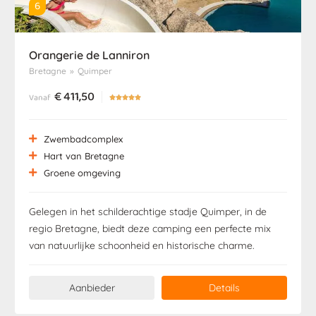
6
Orangerie de Lanniron
Bretagne
»
Quimper
€
411,50
Vanaf





Zwembadcomplex
Hart van Bretagne
Groene omgeving
Gelegen in het schilderachtige stadje Quimper, in de
regio Bretagne, biedt deze camping een perfecte mix
van natuurlijke schoonheid en historische charme.
Aanbieder
Details