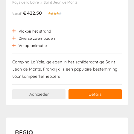
Pays de la Loire
»
Saint Jean de Monts
€
432,50
Vanaf





Vlakbij het strand
Diverse zwembaden
Volop animatie
Camping La Yole, gelegen in het schilderachtige Saint
Jean de Monts, Frankrijk, is een populaire bestemming
voor kampeerliefhebbers
Aanbieder
Details
REGIO