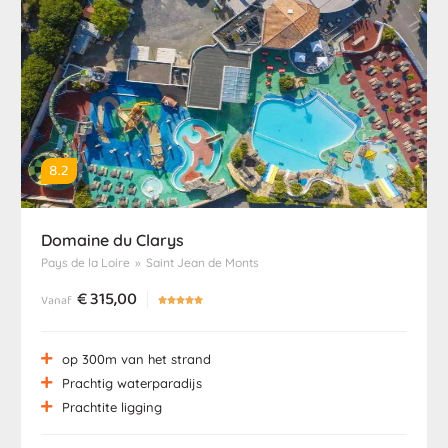
8.2
Domaine du Clarys
Pays de la Loire
»
Saint Jean de Monts
€
315,00
Vanaf





op 300m van het strand
Prachtig waterparadijs
Prachtite ligging