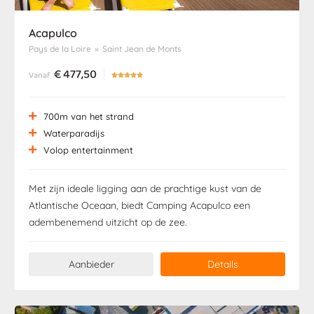
Acapulco
Pays de la Loire
»
Saint Jean de Monts
€
477,50
Vanaf





700m van het strand
Waterparadijs
Volop entertainment
Met zijn ideale ligging aan de prachtige kust van de
Atlantische Oceaan, biedt Camping Acapulco een
adembenemend uitzicht op de zee.
Aanbieder
Details