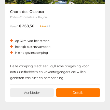
Chant des Oiseaux
Poitou-Charentes
»
Royan
€
268,50
Vanaf





op 3km van het strand
heerlijk buitenzwembad
Kleine gezinscamping
Deze camping biedt een idyllische omgeving voor
natuurliefhebbers en vakantiegangers die willen
genieten van rust en ontspanning
Aanbieder
Details