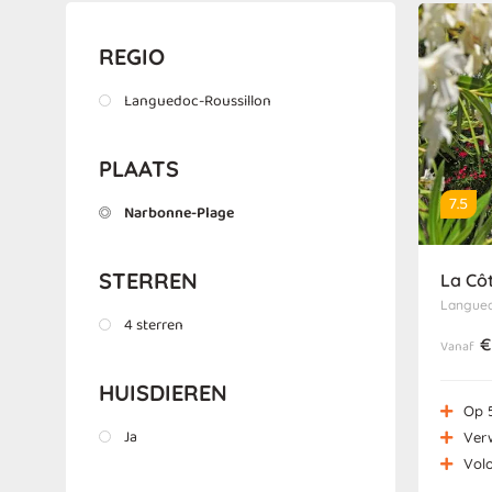
REGIO
Languedoc-Roussillon
PLAATS
7.5
Narbonne-Plage
STERREN
La Cô
Langued
4 sterren
€
Vanaf
HUISDIEREN
Op 
Ja
Ver
Vol