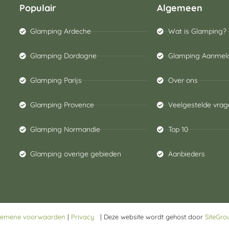
Populair
Algemeen
Glamping Ardeche
Wat is Glamping?
Glamping Dordogne
Glamping Aanmel
Glamping Parijs
Over ons
Glamping Provence
Veelgestelde vrag
Glamping Normandie
Top 10
Glamping overige gebieden
Aanbieders
gemene voorwaarden
|
Privacy
| Deze website wordt gehost door
SiteGro