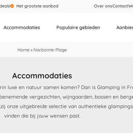
deals
Het grootste aanbod
Over ons
Contact
Wa
Accommodaties
Populaire gebieden
Aanbie
Home
»
Narbonne-Plage
Accommodaties
in luxe en natuur samen komen? Dan is Glamping in Fran
benemende vergezichten, wijngaarden, bossen en bergen
kzij onze uitgebreide selectie van authentieke glampin
vinden die bij jouw wensen past.