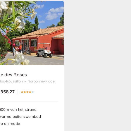
te des Roses
oc-Roussillon
»
Narbonne-Plage
358,27





500m van het strand
warmd buitenzwembad
op animatie