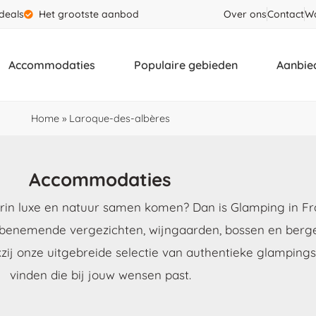
deals
Het grootste aanbod
Over ons
Contact
Wa
Accommodaties
Populaire gebieden
Aanbie
Home
»
Laroque-des-albères
Accommodaties
in luxe en natuur samen komen? Dan is Glamping in Fran
benemende vergezichten, wijngaarden, bossen en bergen
kzij onze uitgebreide selectie van authentieke glampin
vinden die bij jouw wensen past.