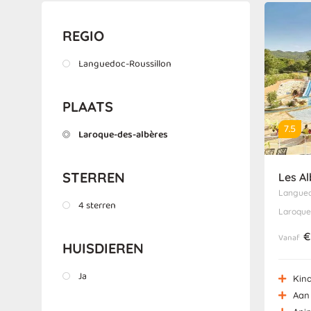
REGIO
Languedoc-Roussillon
PLAATS
7.5
Laroque-des-albères
STERREN
Les A
Langued
4 sterren
Laroque
€
Vanaf
HUISDIEREN
Ja
Kind
Aan