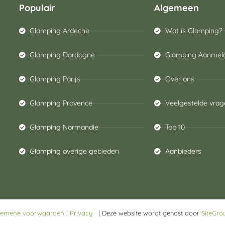
Populair
Algemeen
Glamping Ardeche
Wat is Glamping?
Glamping Dordogne
Glamping Aanmel
Glamping Parijs
Over ons
Glamping Provence
Veelgestelde vrag
Glamping Normandie
Top 10
Glamping overige gebieden
Aanbieders
gemene voorwaarden
|
Privacy
| Deze website wordt gehost door
SiteGro