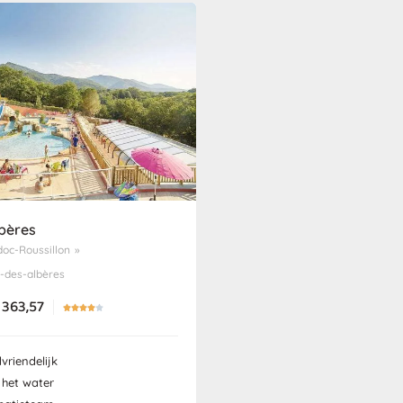
lbères
oc-Roussillon
»
-des-albères
363,57





vriendelijk
 het water