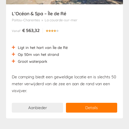
L’Océan & Spa – Île de Ré
Poitou-Charentes
»
La couarde-sur-mer
€
563,32
Vanaf





Ligt in het hart van Île de Ré
Op 50m van het strand
Groot waterpark
De camping biedt een geweldige locatie en is slechts 50
meter verwijderd van de zee en aan de rand van een
visvijver.
Aanbieder
Details