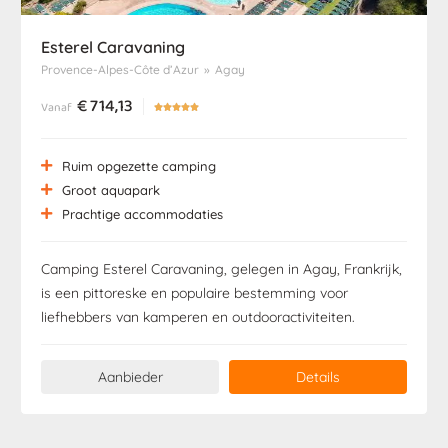
Esterel Caravaning
Provence-Alpes-Côte d’Azur
»
Agay
€
714,13
Vanaf





Ruim opgezette camping
Groot aquapark
Prachtige accommodaties
Camping Esterel Caravaning, gelegen in Agay, Frankrijk,
is een pittoreske en populaire bestemming voor
liefhebbers van kamperen en outdooractiviteiten.
Aanbieder
Details